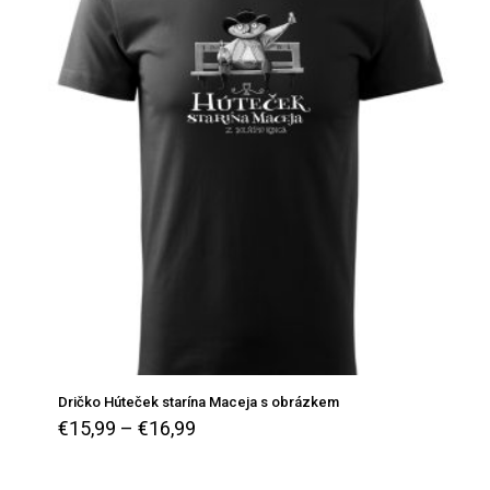
Dričko Húteček starína Maceja s obrázkem
€
15,99
–
€
16,99