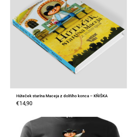
Húteček starína Maceja z dolňího konca – KŇIŠKA
€
14,90