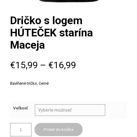
Dričko s logem
HÚTEČEK starína
Maceja
€
15,99
–
€
16,99
Bavlňené tričko, černé
Veľkosť
Pridať do košíka