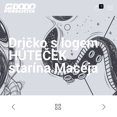
0
Dričko s logem
HÚTEČEK
starína Maceja