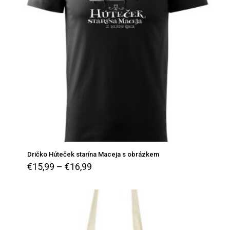
Dričko Húteček starína Maceja s obrázkem
€
15,99
–
€
16,99