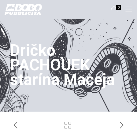
0
Dričko
PACHOUEK
starína Maceja