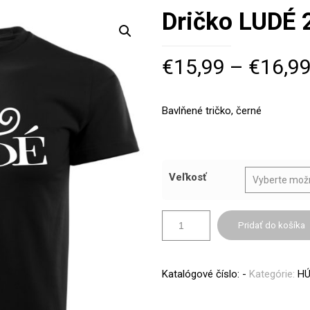
Dričko LUDÉ 
€
15,99
–
€
16,9
Bavlňené tričko, černé
Veľkosť
Pridať do košíka
Katalógové číslo:
-
Kategórie:
HÚ