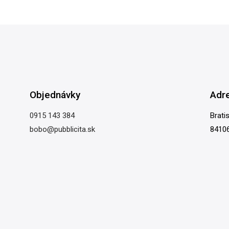
Objednávky
Adr
0915 143 384
Brati
bobo@pubblicita.sk
84106