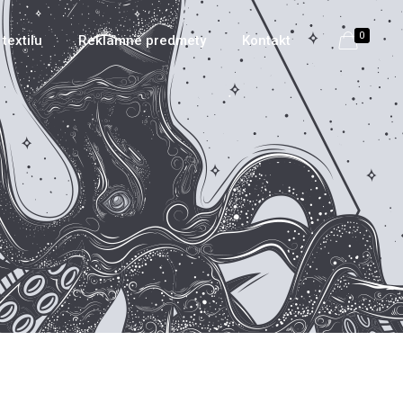
0
textilu
Reklamné predmety
Kontakt