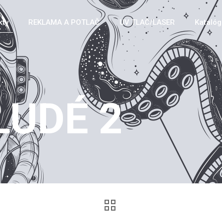
kty
REKLAMA A POTLAČ
UV TLAČ/LASER
Katalóg 
LUDÉ 2