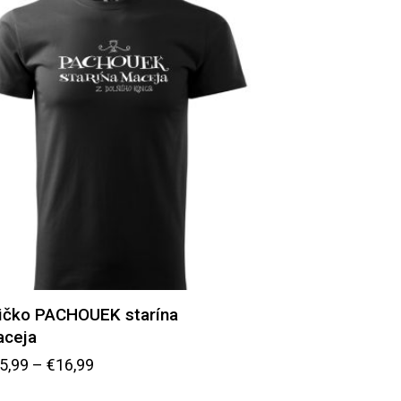
ičko PACHOUEK starína
ceja
5,99
–
€
16,99