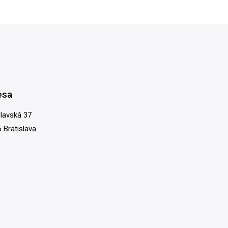
esa
slavská 37
 Bratislava