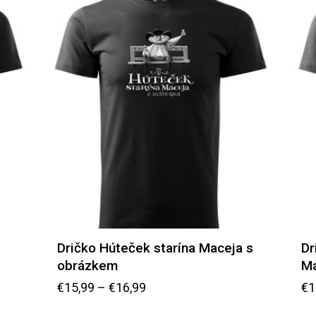
Dričko Húteček starína Maceja s
Dr
obrázkem
Ma
€
15,99
–
€
16,99
€
1