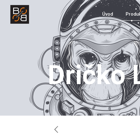
Úvod
Produ
Dričko 