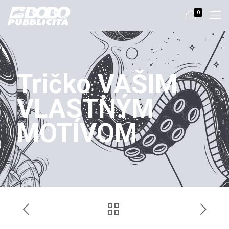
0
Tričko VAŠIM
VLASTNÝM
MOTÍVOM