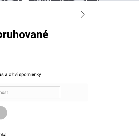
 pruhované
as a oživí spomienky.
ičká