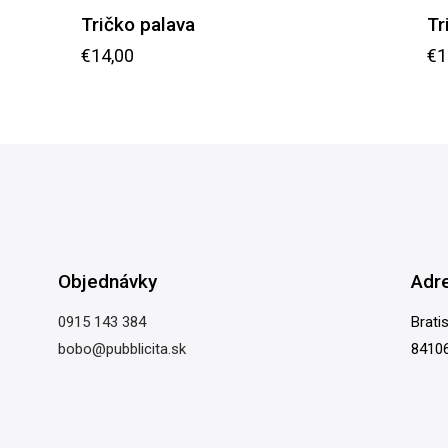
Tričko palava
Tr
€
14,00
€
1
Objednávky
Adr
0915 143 384
Brati
bobo@pubblicita.sk
84106