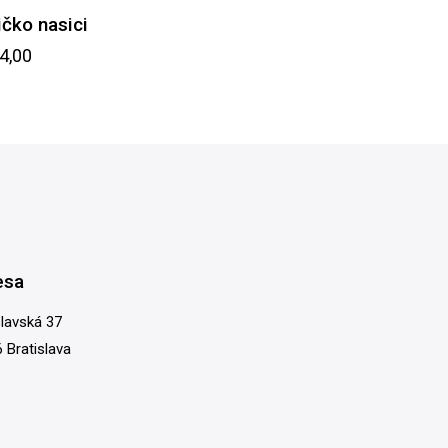
ičko nasici
4,00
esa
slavská 37
 Bratislava