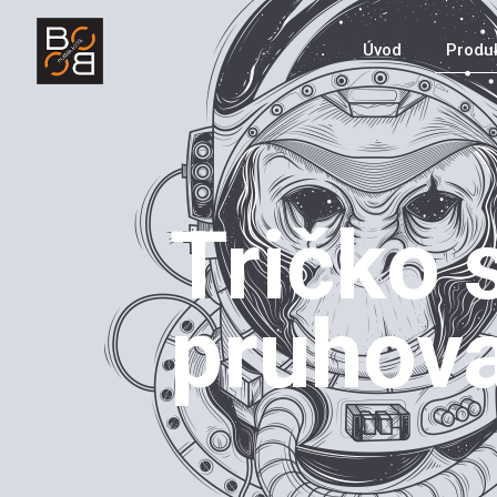
Úvod
Produ
Tričko 
pruhov