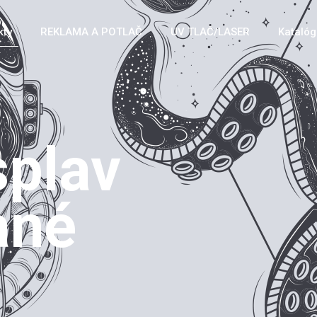
kty
REKLAMA A POTLAČ
UV TLAČ/LASER
Katalóg 
splav
ané