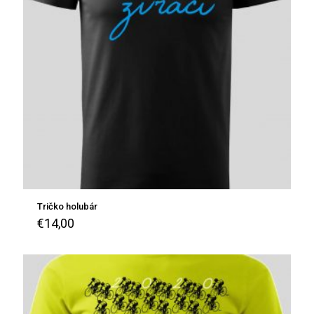
Tričko holubár
€
14,00