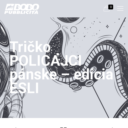
0
Tričko
POLICAJCI
pánske – edícia
ESLI