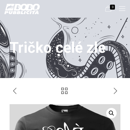
0
Tričko celé zle