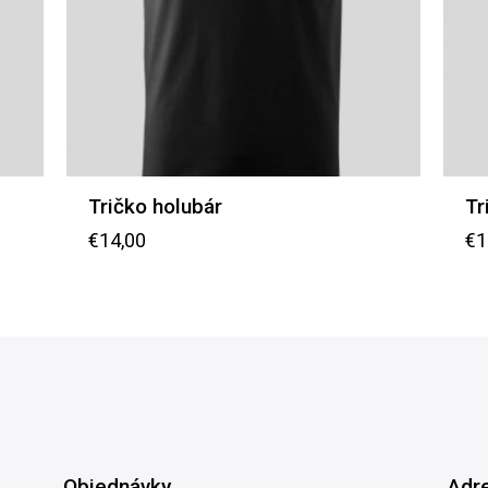
Tričko holubár
Tr
€
14,00
€
1
Objednávky
Adr