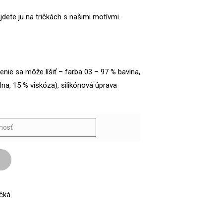
jdete ju na tričkách s našimi motívmi.
enie sa môže líšiť – farba 03 – 97 % bavlna,
lna, 15 % viskóza), silikónová úprava
ičká