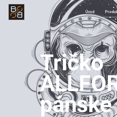
Úvod
Produ
Tričko
ALLFO
pánske 