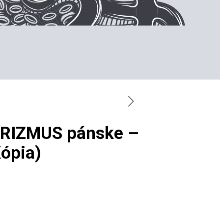
ORIZMUS pánske –
Kópia)