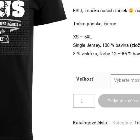
ESLI, značka našich tričiek
ná
Tričko pánske, čierne
XS – 5XL
Single Jersey, 100 % bavlna (zlož
3 % viskóza, farba 12 – 85 % bav
Veľkosť
Pridať do košíka
Katalógové číslo:
-
Kategórie:
Tr