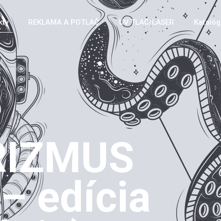
kty
REKLAMA A POTLAČ
UV TLAČ/LASER
Katalóg 
RIZMUS
– edícia