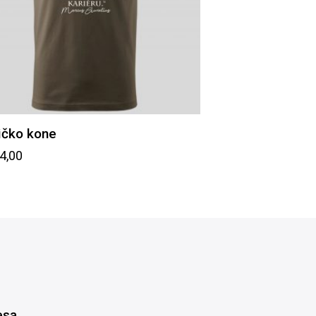
ičko kone
4,00
esa