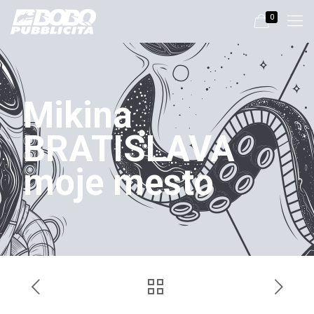
0
Mikina
BRATISLAVA
moje mesto