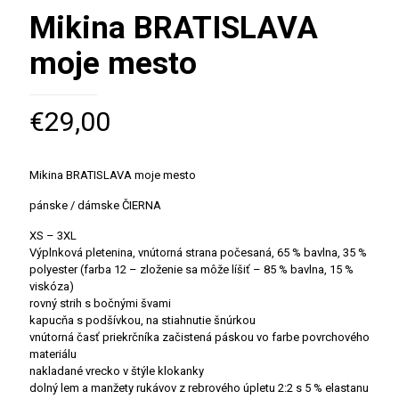
Mikina BRATISLAVA
moje mesto
€
29,00
Mikina BRATISLAVA moje mesto
pánske / dámske ČIERNA
XS – 3XL
Výplnková pletenina, vnútorná strana počesaná, 65 % bavlna, 35 %
polyester (farba 12 – zloženie sa môže líšiť – 85 % bavlna, 15 %
viskóza)
rovný strih s bočnými švami
kapucňa s podšívkou, na stiahnutie šnúrkou
vnútorná časť priekrčníka začistená páskou vo farbe povrchového
materiálu
nakladané vrecko v štýle klokanky
dolný lem a manžety rukávov z rebrového úpletu 2:2 s 5 % elastanu